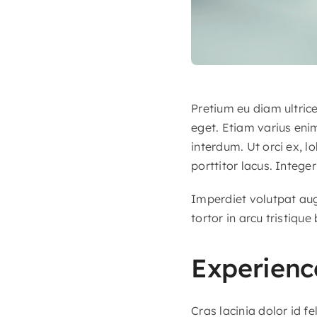
Pretium eu diam ultric
eget. Etiam varius eni
interdum. Ut orci ex, l
porttitor lacus. Integer
Imperdiet volutpat augu
tortor in arcu tristique
Experience
Cras lacinia dolor id 