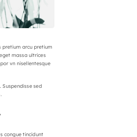
s pretium arcu pretium
 eget massa ultrices
mpor vn nisellentesque
s. Suspendisse sed
.
r
s congue tincidunt