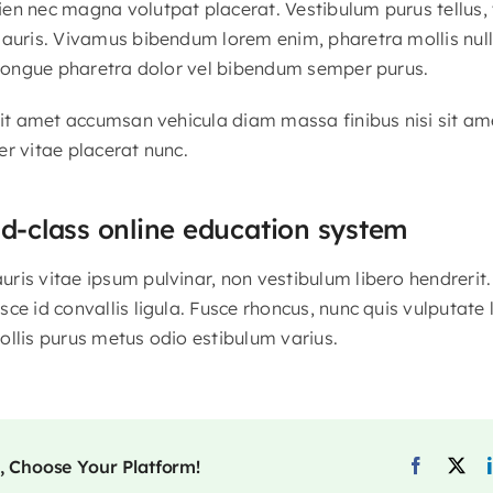
en nec magna volutpat placerat. Vestibulum purus tellus,
mauris. Vivamus bibendum lorem enim, pharetra mollis nul
t congue pharetra dolor vel bibendum semper purus.
 sit amet accumsan vehicula diam massa finibus nisi sit am
er vitae placerat nunc.
ld-class online education system
is vitae ipsum pulvinar, non vestibulum libero hendrerit. 
sce id convallis ligula. Fusce rhoncus, nunc quis vulputat
ollis purus metus odio estibulum varius.
, Choose Your Platform!