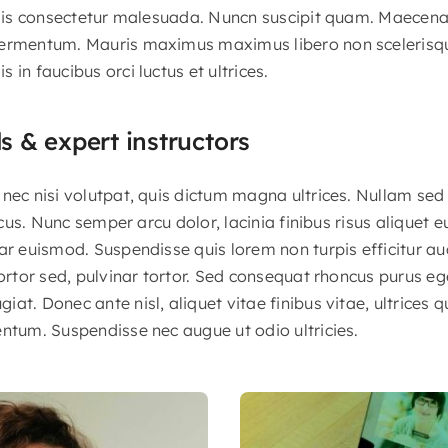
felis consectetur malesuada. Nuncn suscipit quam. Maecena
ermentum. Mauris maximus maximus libero non scelerisque.
 in faucibus orci luctus et ultrices.
ls & expert instructors
nec nisi volutpat, quis dictum magna ultrices. Nullam sed
lacus. Nunc semper arcu dolor, lacinia finibus risus aliquet 
ar euismod. Suspendisse quis lorem non turpis efficitur au
tortor sed, pulvinar tortor. Sed consequat rhoncus purus eg
at. Donec ante nisl, aliquet vitae finibus vitae, ultrices 
entum. Suspendisse nec augue ut odio ultricies.