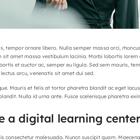
es, tempor ornare libero. Nulla semper massa orci, rhoncu
m sit amet massa vestibulum lacinia. Morbi lobortis lorem
obortis et auctor ac, semper eu ligula. Sed sem mauris, te
 lectus arcu, venenatis sit amet dui sed.
e. Mauris et felis at tortor pharetra blandit ac eget lacu
 blandit. Nulla id urna ante. Fusce scelerisque pharetra exin
 a digital learning cente
felis consectetur malesuada. Nuncn suscipit quam. Maecena