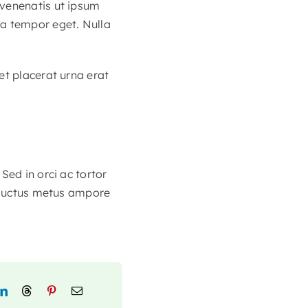
 venenatis ut ipsum
la tempor eget. Nulla
et placerat urna erat
Sed in orci ac tortor
e luctus metus ampore