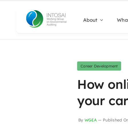
Skip
to
About
Wha
content
Career Development
How onl
your ca
By
WGEA
—
Published O