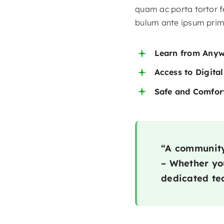
quam ac porta tortor f
bulum ante ipsum primis
Learn from Any
Access to Digita
Safe and Comfor
“A community 
– Whether you
dedicated tea