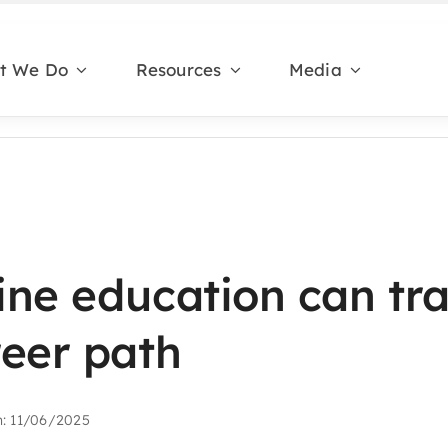
t We Do
Resources
Media
ine education can tr
reer path
n: 11/06/2025