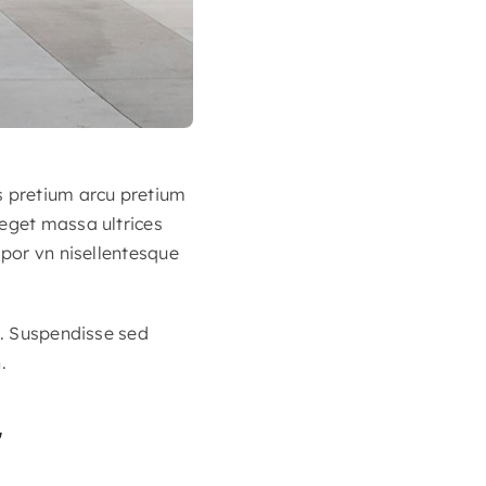
s pretium arcu pretium
 eget massa ultrices
mpor vn nisellentesque
s. Suspendisse sed
.
r