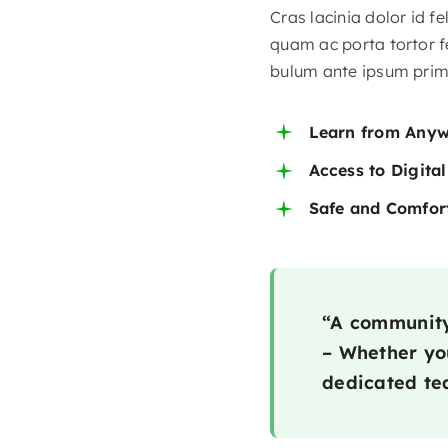
Cras lacinia dolor id 
quam ac porta tortor f
bulum ante ipsum primis
Learn from Any
Access to Digita
Safe and Comfor
“A community 
– Whether you
dedicated tea