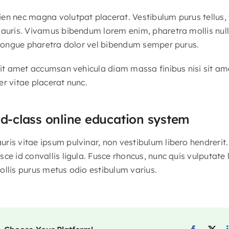
en nec magna volutpat placerat. Vestibulum purus tellus,
mauris. Vivamus bibendum lorem enim, pharetra mollis nul
t congue pharetra dolor vel bibendum semper purus.
 sit amet accumsan vehicula diam massa finibus nisi sit am
er vitae placerat nunc.
ld-class online education system
is vitae ipsum pulvinar, non vestibulum libero hendrerit. 
sce id convallis ligula. Fusce rhoncus, nunc quis vulputat
ollis purus metus odio estibulum varius.