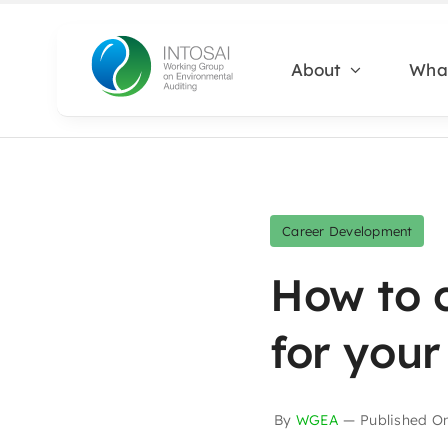
Skip
to
About
Wha
content
Career Development
How to c
for your
By
WGEA
—
Published O