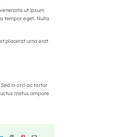
 venenatis ut ipsum
la tempor eget. Nulla
et placerat urna erat
Sed in orci ac tortor
e luctus metus ampore