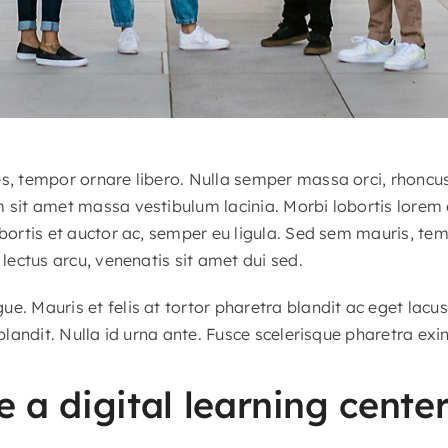
es, tempor ornare libero. Nulla semper massa orci, rhoncu
m sit amet massa vestibulum lacinia. Morbi lobortis lorem
obortis et auctor ac, semper eu ligula. Sed sem mauris, te
 lectus arcu, venenatis sit amet dui sed.
e. Mauris et felis at tortor pharetra blandit ac eget lacu
 blandit. Nulla id urna ante. Fusce scelerisque pharetra exin
 a digital learning cente