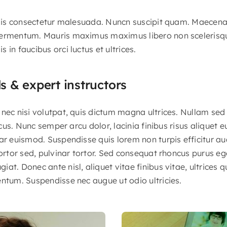
felis consectetur malesuada. Nuncn suscipit quam. Maecena
ermentum. Mauris maximus maximus libero non scelerisque.
 in faucibus orci luctus et ultrices.
ls & expert instructors
nec nisi volutpat, quis dictum magna ultrices. Nullam sed
lacus. Nunc semper arcu dolor, lacinia finibus risus aliquet 
ar euismod. Suspendisse quis lorem non turpis efficitur au
tortor sed, pulvinar tortor. Sed consequat rhoncus purus eg
at. Donec ante nisl, aliquet vitae finibus vitae, ultrices 
entum. Suspendisse nec augue ut odio ultricies.