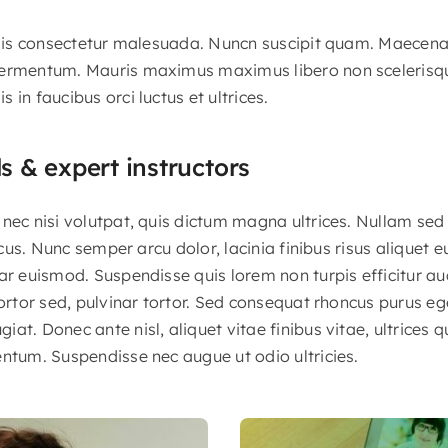
felis consectetur malesuada. Nuncn suscipit quam. Maecena
ermentum. Mauris maximus maximus libero non scelerisque.
 in faucibus orci luctus et ultrices.
ls & expert instructors
nec nisi volutpat, quis dictum magna ultrices. Nullam sed
lacus. Nunc semper arcu dolor, lacinia finibus risus aliquet 
ar euismod. Suspendisse quis lorem non turpis efficitur au
tortor sed, pulvinar tortor. Sed consequat rhoncus purus eg
at. Donec ante nisl, aliquet vitae finibus vitae, ultrices 
entum. Suspendisse nec augue ut odio ultricies.