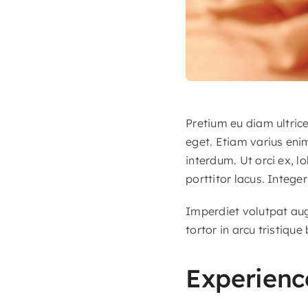
Pretium eu diam ultric
eget. Etiam varius eni
interdum. Ut orci ex, l
porttitor lacus. Integer
Imperdiet volutpat augu
tortor in arcu tristique
Experience