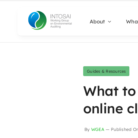
Skip
to
About
Wha
content
Guides & Resources
What to 
online c
By
WGEA
—
Published O