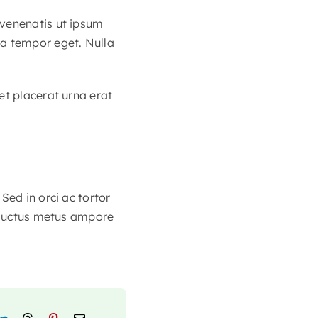
 venenatis ut ipsum
la tempor eget. Nulla
et placerat urna erat
Sed in orci ac tortor
e luctus metus ampore