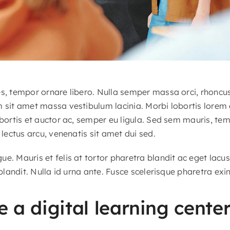
es, tempor ornare libero. Nulla semper massa orci, rhoncu
m sit amet massa vestibulum lacinia. Morbi lobortis lorem
obortis et auctor ac, semper eu ligula. Sed sem mauris, te
 lectus arcu, venenatis sit amet dui sed.
e. Mauris et felis at tortor pharetra blandit ac eget lacu
 blandit. Nulla id urna ante. Fusce scelerisque pharetra exin
 a digital learning cente