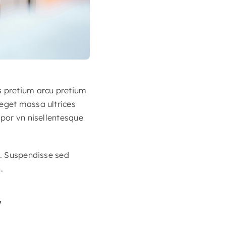
s pretium arcu pretium
 eget massa ultrices
mpor vn nisellentesque
s. Suspendisse sed
.
r