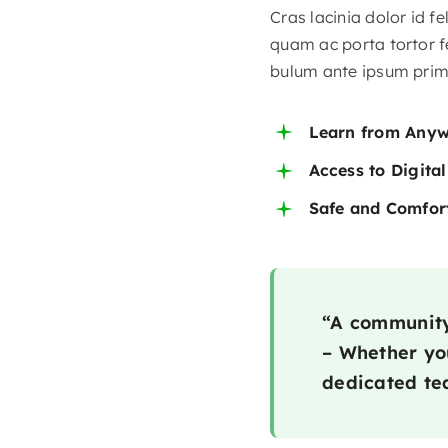
Cras lacinia dolor id 
quam ac porta tortor f
bulum ante ipsum primis
Learn from Any
Access to Digita
Safe and Comfor
“A community 
– Whether you
dedicated tea