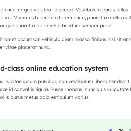
en nec magna volutpat placerat. Vestibulum purus tellus,
mauris. Vivamus bibendum lorem enim, pharetra mollis nul
t congue pharetra dolor vel bibendum semper purus.
 sit amet accumsan vehicula diam massa finibus nisi sit am
er vitae placerat nunc.
ld-class online education system
is vitae ipsum pulvinar, non vestibulum libero hendrerit. 
sce id convallis ligula. Fusce rhoncus, nunc quis vulputat
ollis purus metus odio estibulum varius.